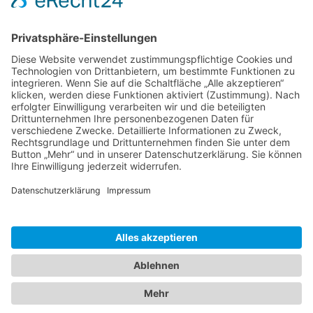
Der ausgelernte Industriemechaniker wird unser Team im Bereich
Sachbearbeitung Innendienst
verstärken.
Wir freuen uns einen jungen motivierten Mitarbeiter mit technischen
Hintergrund für PARA gewinnen zu können.
Herzlich Willkommen im PARA-Team, Tobias Blaser!
Zum Online-Shop
Anmelden für Produktneuheiten
PARA Präzisionswerkzeuge GmbH
Wilhelm-Brielmayer-Straße 3
88213 Ravensburg
Telefon
(0751) 769 23 - 0
info@para-gmbh.de
Kontakt / Anfahrt
Startseite
Impressum
Datenschutz
AGB
Barrierefreiheit
© 2026 PARA GmbH – Alle Rechte vorbehalten