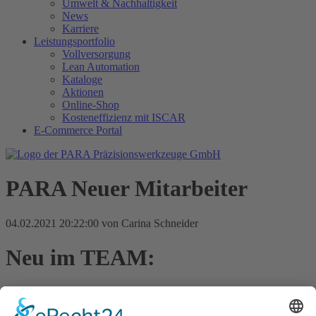
Umwelt & Nachhaltigkeit
News
Karriere
Leistungsportfolio
Vollversorgung
Lean Automation
Kataloge
Aktionen
Online-Shop
Kosteneffizienz mit ISCAR
E-Commerce Portal
PARA Neuer Mitarbeiter
04.02.2021 20:22:00
von Carina Schneider
Neu im TEAM:
Seit dem 01. Februar 2021 können wir
Tobias Blaser
bei uns im
PARA-Team begrüßen.