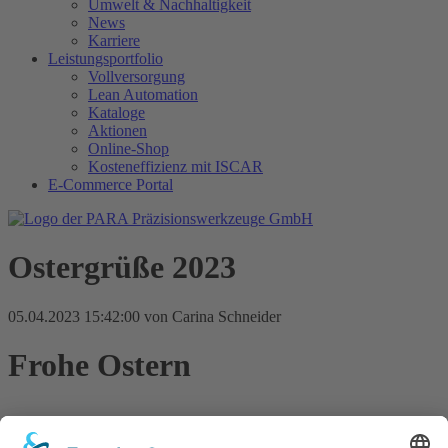
Umwelt & Nachhaltigkeit
News
Karriere
Leistungsportfolio
Vollversorgung
Lean Automation
Kataloge
Aktionen
Online-Shop
Kosteneffizienz mit ISCAR
E-Commerce Portal
Ostergrüße 2023
05.04.2023 15:42:00
von Carina Schneider
Frohe Ostern