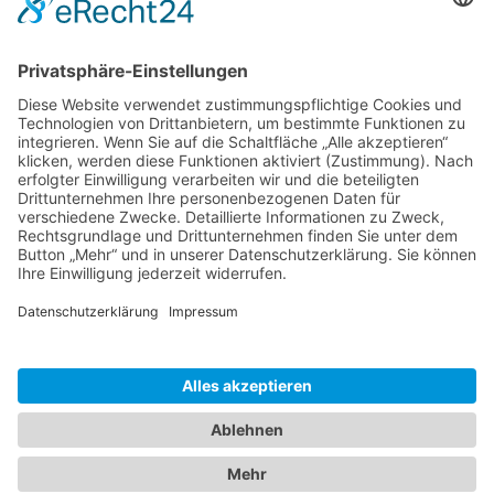
Unser PARA-Team wünscht Ihnen schöne und entspannte
Osterfeiertage sowie frühlingshaften Sonnenschein!
Zum Online-Shop
Anmelden für Produktneuheiten
PARA Präzisionswerkzeuge GmbH
Wilhelm-Brielmayer-Straße 3
88213 Ravensburg
Telefon
(0751) 769 23 - 0
info@para-gmbh.de
Kontakt / Anfahrt
Startseite
Impressum
Datenschutz
AGB
Barrierefreiheit
© 2026 PARA GmbH – Alle Rechte vorbehalten